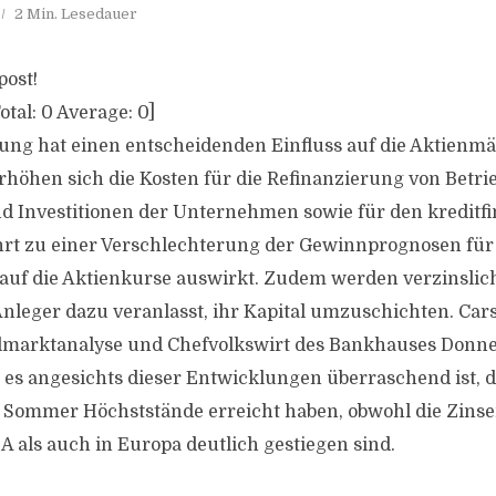
2 Min. Lesedauer
post!
otal:
0
Average:
0
]
ung hat einen entscheidenden Einfluss auf die Aktienmä
erhöhen sich die Kosten für die Refinanzierung von Betri
d Investitionen der Unternehmen sowie für den kreditf
hrt zu einer Verschlechterung der Gewinnprognosen fü
 auf die Aktienkurse auswirkt. Zudem werden verzinsli
 Anleger dazu veranlasst, ihr Kapital umzuschichten. C
almarktanalyse und Chefvolkswirt des Bankhauses Donne
s es angesichts dieser Entwicklungen überraschend ist, d
 Sommer Höchststände erreicht haben, obwohl die Zinse
A als auch in Europa deutlich gestiegen sind.