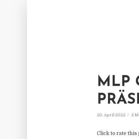
MLP 
PRÄS
20. April 2022
2 M
Click to rate thi