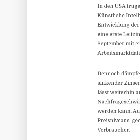
In den USA truge
Künstliche Intel
Entwicklung der 
eine erste Leitz
September mit e
Arbeitsmarktdate
Dennoch dämpfen 
sinkender Zinsen
lässt weiterhin 
Nachfrageschwäch
werden kann. Auc
Preisniveaus, ge
Verbraucher.