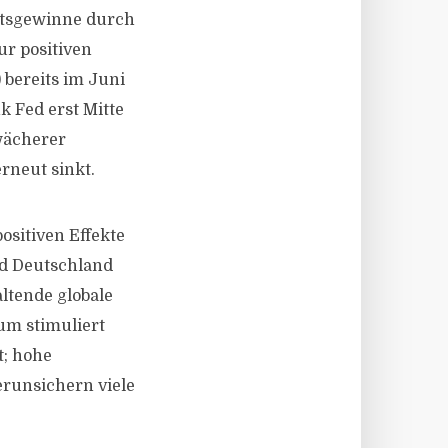
ätsgewinne durch
ur positiven
bereits im Juni
 Fed erst Mitte
wächerer
rneut sinkt.
sitiven Effekte
nd Deutschland
altende globale
um stimuliert
t; hohe
erunsichern viele