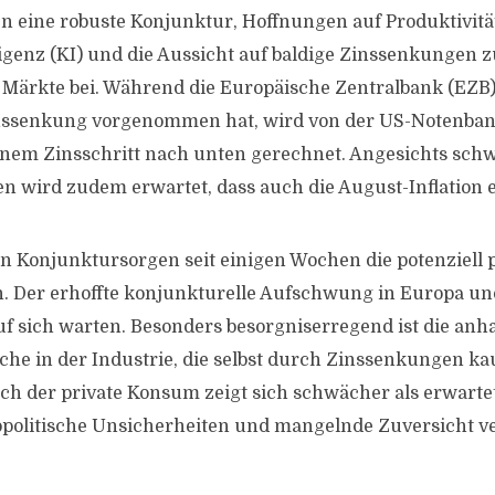
n eine robuste Konjunktur, Hoffnungen auf Produktivit
ligenz (KI) und die Aussicht auf baldige Zinssenkungen z
Märkte bei. Während die Europäische Zentralbank (EZB) 
inssenkung vorgenommen hat, wird von der US-Notenbank
inem Zinsschritt nach unten gerechnet. Angesichts sch
n wird zudem erwartet, dass auch die August-Inflation e
Konjunktursorgen seit einigen Wochen die potenziell po
. Der erhoffte konjunkturelle Aufschwung in Europa u
auf sich warten. Besonders besorgniserregend ist die anh
e in der Industrie, die selbst durch Zinssenkungen ka
h der private Konsum zeigt sich schwächer als erwarte
opolitische Unsicherheiten und mangelnde Zuversicht v