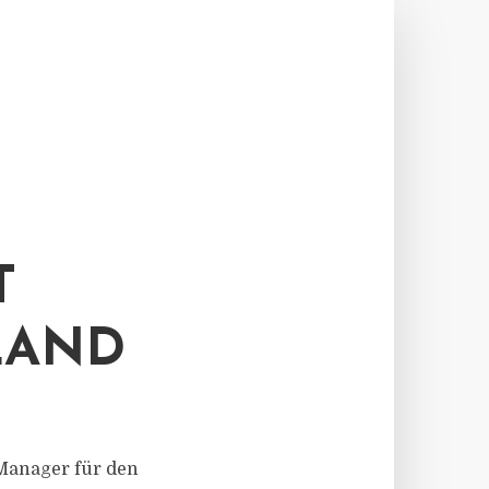
T
LAND
r Manager für den