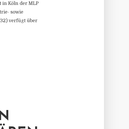
t in Köln der MLP
rie- sowie
32) verfügt über
ON