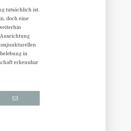
 tatsächlich ist.
n, doch eine
weiterhin
he Ausrichtung
konjunkturellen
sbelebung in
schaft erkennbar