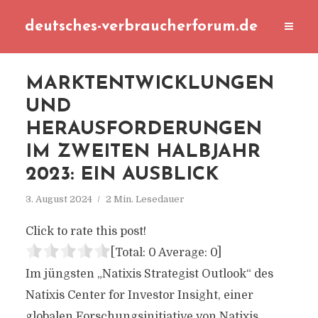
deutsches-verbraucherforum.de
MARKTENTWICKLUNGEN
UND
HERAUSFORDERUNGEN
IM ZWEITEN HALBJAHR
2023: EIN AUSBLICK
3. August 2024
2 Min. Lesedauer
Click to rate this post!
[Total:
0
Average:
0
]
Im jüngsten „Natixis Strategist Outlook“ des
Natixis Center for Investor Insight, einer
globalen Forschungsinitiative von Natixis