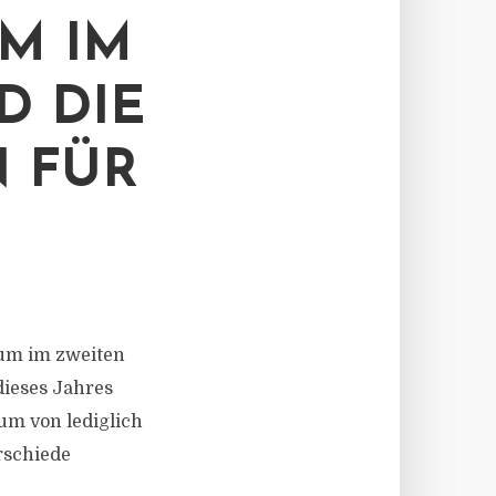
M IM
D DIE
 FÜR
stum im zweiten
dieses Jahres
um von lediglich
rschiede