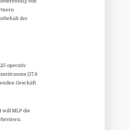
Vorbereitung von
rtnern
orbehalt der
25 operativ
szeitraums (17,8
senden Geschäft
 will MLP die
rbreitern.