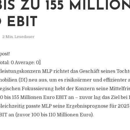
BIS ZU 155 MILLIO
 EBIT
2 Min. Lesedauer
post!
otal:
0
Average:
0
]
tleistungskonzern MLP richtet das Geschäft seines Toc
bilien (DI) neu aus, um es risikoärmer und effizienter 
tegischen Fokussierung hebt der Konzern seine Mittelfri
 bis 155 Millionen Euro EBIT an – zuvor lag das Ziel bei 
Gleichzeitig passte MLP seine Ergebnisprognose für 2025 
IT an (zuvor 100 bis 110 Millionen Euro).