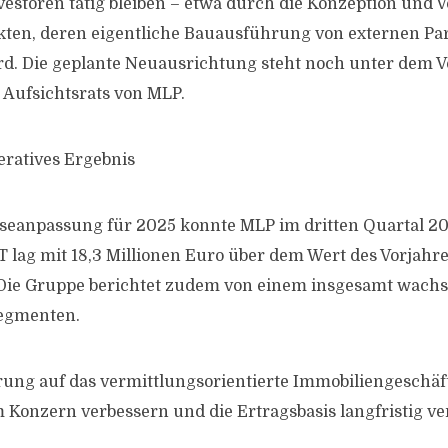
nvestoren tätig bleiben – etwa durch die Konzeption und 
kten, deren eigentliche Bauausführung von externen Pa
. Die geplante Neuausrichtung steht noch unter dem V
Aufsichtsrats von MLP.
ratives Ergebnis
seanpassung für 2025 konnte MLP im dritten Quartal 20
T lag mit 18,3 Millionen Euro über dem Wert des Vorjahre
. Die Gruppe berichtet zudem von einem insgesamt wach
Segmenten.
rung auf das vermittlungsorientierte Immobiliengeschäft
m Konzern verbessern und die Ertragsbasis langfristig ve