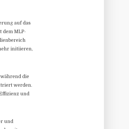
erung auf das
it dem MLP-
lienbereich
hr initiieren,
 während die
triert werden.
Effizienz und
er und