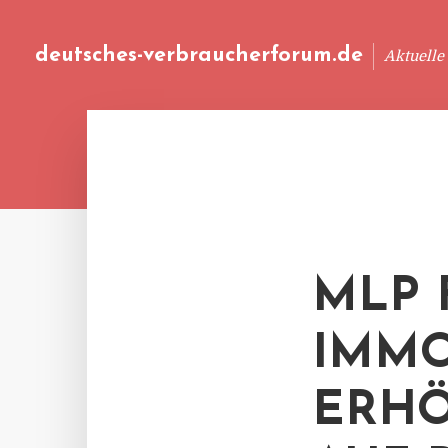
deutsches-verbraucherforum.de
Aktuelle
MLP 
IMMO
ERHÖ