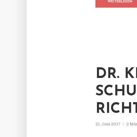
WEITERLESEN
DR. 
SCHU
RICH
21. Juni 2017
2 Min