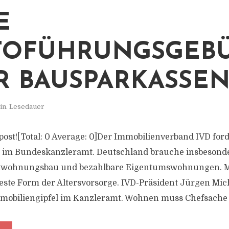
E
TOFÜHRUNGSGEB
R BAUSPARKASSE
in. Lesedauer
s post![Total: 0 Average: 0]Der Immobilienverband IVD for
l im Bundeskanzleramt. Deutschland brauche insbeson
twohnungsbau und bezahlbare Eigentumswohnungen. Mi
este Form der Altersvorsorge. IVD-Präsident Jürgen Mic
mmobiliengipfel im Kanzleramt. Wohnen muss Chefsache 