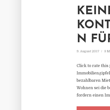
KEIN
KON
N FÜ
9. August 2017
3 M
Click to rate thi
Immobiliengipfe
bezahlbaren Mie
Wohnen sei die b
fordern einen I