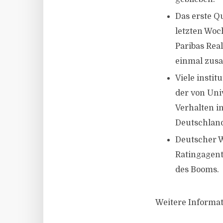
Das erste Q
letzten Woc
Paribas Rea
einmal zus
Viele insti
der von Uni
Verhalten in
Deutschland
Deutscher W
Ratingagent
des Booms.
Weitere Informat