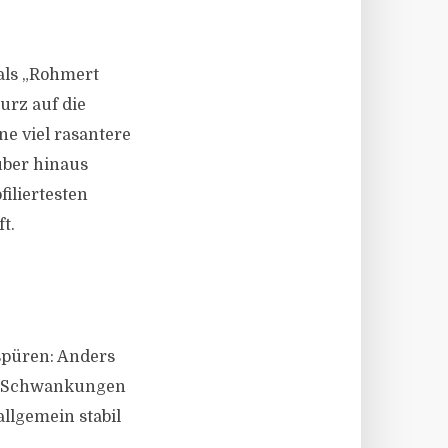
tals „Rohmert
urz auf die
e viel rasantere
über hinaus
filiertesten
t.
spüren: Anders
gen Schwankungen
llgemein stabil