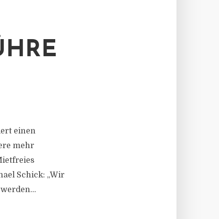
ÜHRE
N
dert einen
dere mehr
etfreies
hael Schick: „Wir
werden...