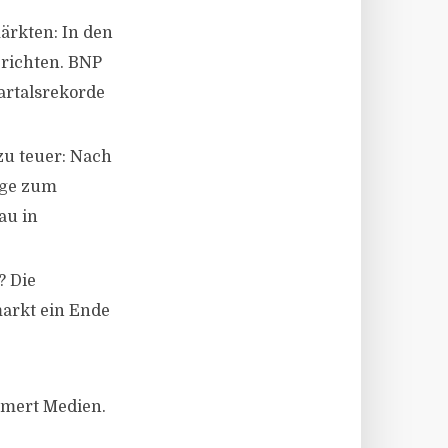
ärkten: In den
erichten. BNP
artalsrekorde
zu teuer: Nach
age zum
au in
? Die
arkt ein Ende
hmert Medien.