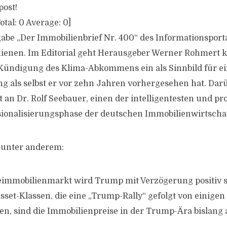
post!
otal:
0
Average:
0
]
gabe „Der Immobilienbrief Nr. 400“ des Informationspor
hienen. Im Editorial geht Herausgeber Werner Rohmert k
ündigung des Klima-Abkommens ein als Sinnbild für ein
ng als selbst er vor zehn Jahren vorhergesehen hat. Dar
an Dr. Rolf Seebauer, einen der intelligentesten und pro
sionalisierungsphase der deutschen Immobilienwirtschaf
unter anderem:
immobilienmarkt wird Trump mit Verzögerung positiv 
Asset-Klassen, die eine „Trump-Rally“ gefolgt von eini
en, sind die Immobilienpreise in der Trump-Ära bislang a