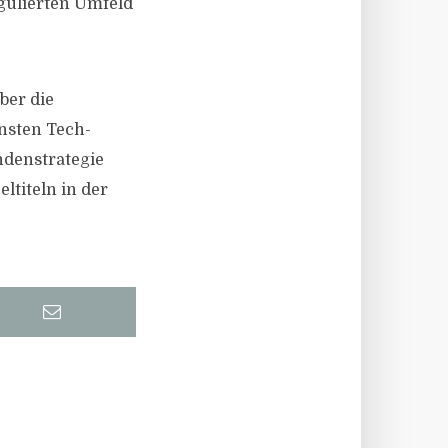
egulierten Umfeld
ber die
nsten Tech-
ndenstrategie
ltiteln in der