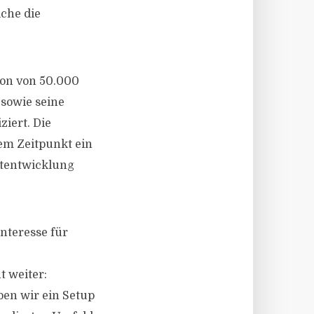
lche die
ion von 50.000
 sowie seine
iert. Die
sem Zeitpunkt ein
rtentwicklung
Interesse für
t weiter:
en wir ein Setup