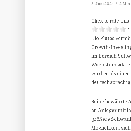
5. Juni 2024
2 Min
Click to rate this 
[T
Die Plutos Vermö
Growth-Investing
im Bereich Softw
Wachstumsaktien.
wird er als ein
deutschsprachig
Seine bewährte A
an Anleger mit la
größere Schwank
Möglichkeit, sic