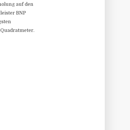
rholung auf den
leister BNP
gsten
n Quadratmeter.