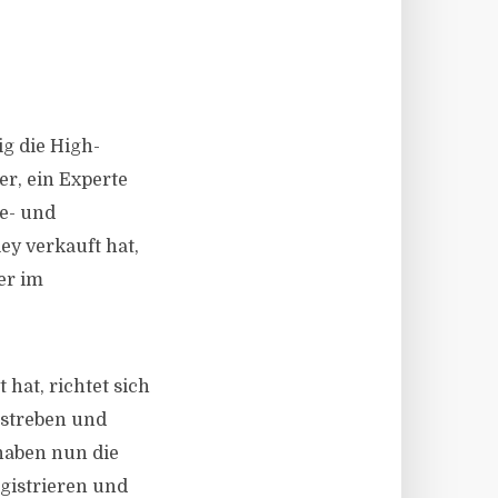
g die High-
r, ein Experte
ie- und
y verkauft hat,
er im
hat, richtet sich
nstreben und
haben nun die
gistrieren und