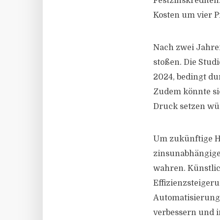
Festzinskrediten
Kosten um vier P
Nach zwei Jahre
stoßen. Die Stud
2024, bedingt du
Zudem könnte sic
Druck setzen wü
Um zukünftige H
zinsunabhängige 
wahren. Künstlic
Effizienzsteiger
Automatisierung 
verbessern und i