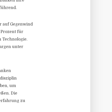
 Banken ihre
 führend.
er auf Gegenwind
 Prozent für
n Technologie.
argen unter
anken
disziplin
oben, um
eßen. Die
nerfahrung zu