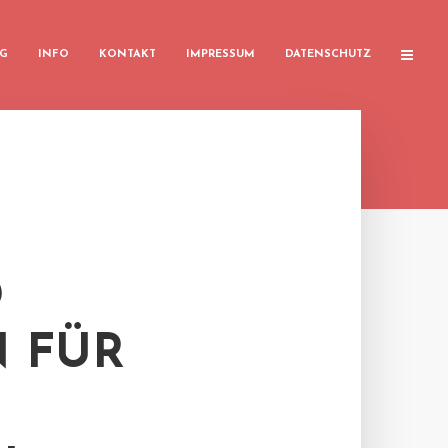
G
INFO
KONTAKT
IMPRESSUM
DATENSCHUTZ
D
 FÜR