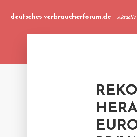
deutsches-verbraucherforum.de
Aktuelle
REK
HERA
EURO