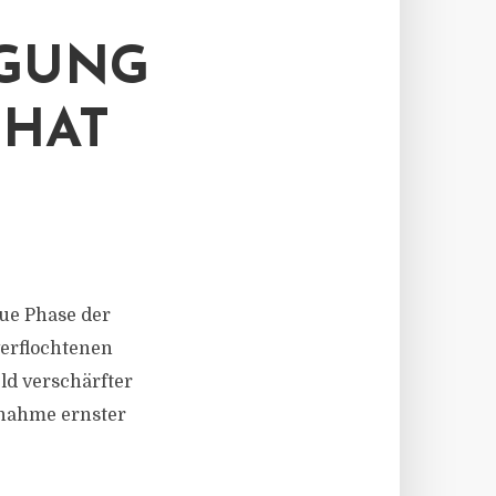
EGUNG
 HAT
neue Phase der
verflochtenen
d verschärfter
Zunahme ernster