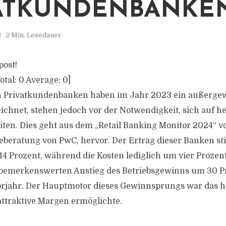
ATKUNDENBANKE
2 Min. Lesedauer
post!
otal:
0
Average:
0
]
n Privatkundenbanken haben im Jahr 2023 ein außerge
ichnet, stehen jedoch vor der Notwendigkeit, sich auf 
iten. Dies geht aus dem „Retail Banking Monitor 2024“ v
ieberatung von PwC, hervor. Der Ertrag dieser Banken s
4 Prozent, während die Kosten lediglich um vier Proze
 bemerkenswerten Anstieg des Betriebsgewinns um 30 P
orjahr. Der Hauptmotor dieses Gewinnsprungs war das h
ttraktive Margen ermöglichte.