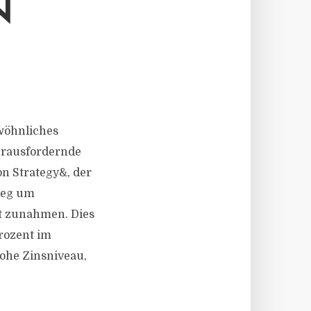
N
wöhnliches
herausfordernde
on Strategy&, der
tieg um
nt zunahmen. Dies
rozent im
ohe Zinsniveau,