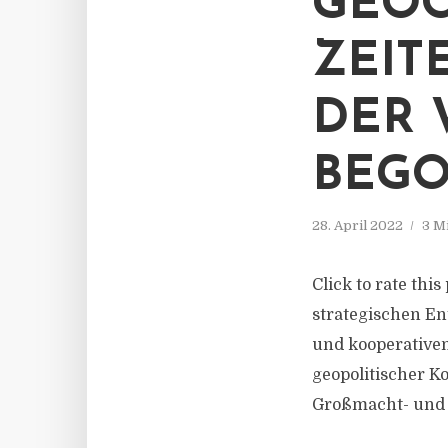
GEO
ZEIT
DER 
BEG
28. April 2022
3 M
Click to rate this
strategischen En
und kooperative
geopolitischer K
Großmacht- und S