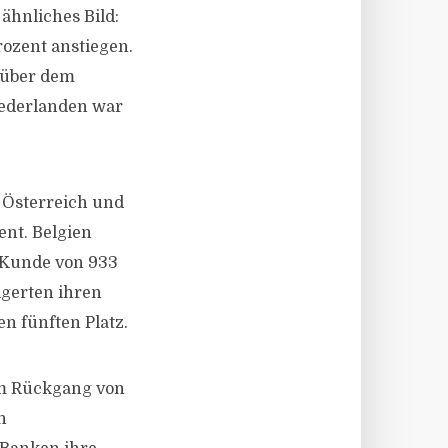
ähnliches Bild:
ozent anstiegen.
 über dem
iederlanden war
 Österreich und
ent. Belgien
o Kunde von 933
igerten ihren
n fünften Platz.
nem Rückgang von
n