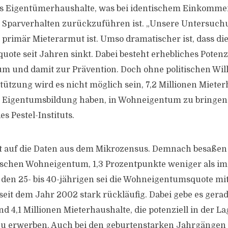
s Eigentümerhaushalte, was bei identischem Einkomme
 Sparverhalten zurückzuführen ist. „Unsere Untersuchu
 primär Mieterarmut ist. Umso dramatischer ist, dass di
te seit Jahren sinkt. Dabei besteht erhebliches Potenz
m und damit zur Prävention. Doch ohne politischen Wil
tützung wird es nicht möglich sein, 7,2 Millionen Mieter
r Eigentumsbildung haben, in Wohneigentum zu bringen“
es Pestel-Instituts.
 auf die Daten aus dem Mikrozensus. Demnach besaßen 2
tschen Wohneigentum, 1,3 Prozentpunkte weniger als im
 den 25- bis 40-jährigen sei die Wohneigentumsquote mi
eit dem Jahr 2002 stark rückläufig. Dabei gebe es gerad
d 4,1 Millionen Mieterhaushalte, die potenziell in der L
 erwerben. Auch bei den geburtenstarken Jahrgängen de