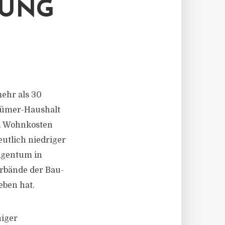
DUNG
mehr als 30
tümer-Haushalt
en Wohnkosten
utlich niedriger
Eigentum in
rbände der Bau-
eben hat.
niger