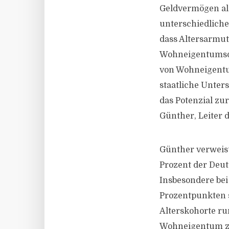
Geldvermögen al
unterschiedliche
dass Altersarmut
Wohneigentumsquo
von Wohneigentu
staatliche Unters
das Potenzial zu
Günther, Leiter d
Günther verweist
Prozent der Deu
Insbesondere bei
Prozentpunkten s
Alterskohorte run
Wohneigentum zu