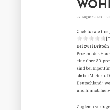
WOH
27. August 2020
2 
Click to rate this 
[T
Bei zwei Drittel
Prozent des Hau
eine über 30-pro
sind bei Eigentü
als bei Mietern.
Deutschland“, w
und Immobilienwi
Zugleich verfüge