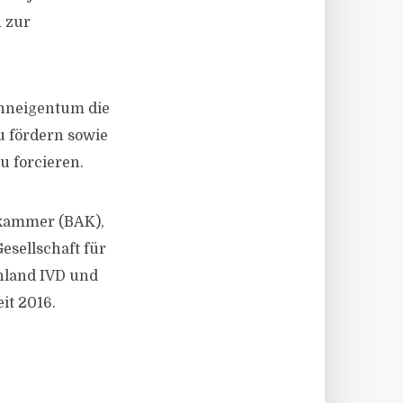
n zur
ohneigentum die
 fördern sowie
 forcieren.
kammer (BAK),
esellschaft für
hland IVD und
it 2016.