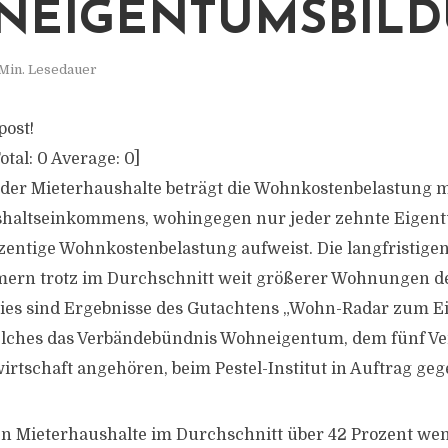
NEIGENTUMSBIL
Min. Lesedauer
post!
otal:
0
Average:
0
]
n der Mieterhaushalte beträgt die Wohnkostenbelastung 
shaltseinkommens, wohingegen nur jeder zehnte Eigen
zentige Wohnkostenbelastung aufweist. Die langfristig
mern trotz im Durchschnitt weit größerer Wohnungen de
 Dies sind Ergebnisse des Gutachtens „Wohn-Radar zum 
elches das Verbändebündnis Wohneigentum, dem fünf Ve
rtschaft angehören, beim Pestel-Institut in Auftrag geg
n Mieterhaushalte im Durchschnitt über 42 Prozent we