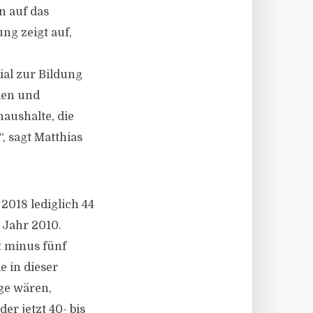
n auf das
ng zeigt auf,
e
ial zur Bildung
len und
haushalte, die
, sagt Matthias
018 lediglich 44
 Jahr 2010.
t minus fünf
e in dieser
age wären,
r jetzt 40- bis