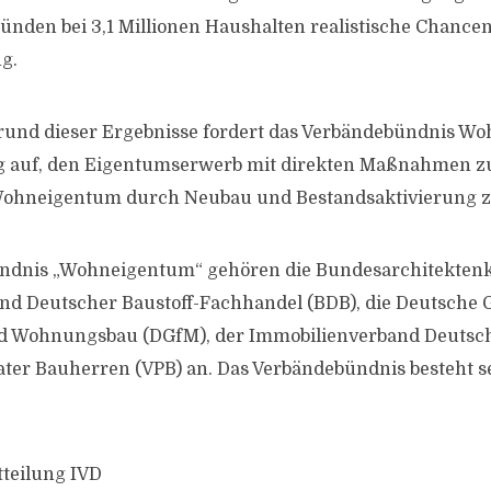
ünden bei 3,1 Millionen Haushalten realistische Chance
g.
rund dieser Ergebnisse fordert das Verbändebündnis W
 auf, den Eigentumserwerb mit direkten Maßnahmen zu
Wohneigentum durch Neubau und Bestandsaktivierung zu
ndnis „Wohneigentum“ gehören die Bundesarchitekten
d Deutscher Baustoff-Fachhandel (BDB), die Deutsche G
 Wohnungsbau (DGfM), der Immobilienverband Deutsc
ater Bauherren (VPB) an. Das Verbändebündnis besteht se
tteilung IVD