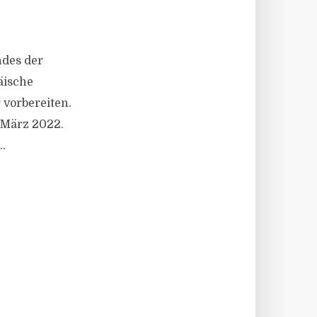
ndes der
äische
 vorbereiten.
 März 2022.
.