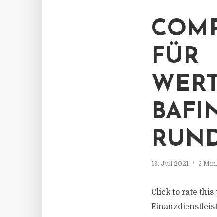
COMP
FÜR
WERT
BAFI
RUND
19. Juli 2021
2 Min
Click to rate thi
Finanzdienstleis