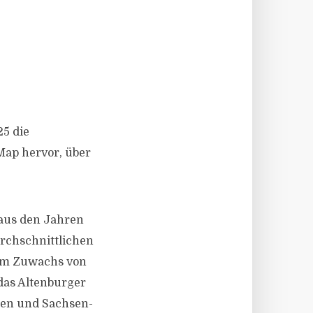
5 die
oMap hervor, über
 aus den Jahren
urchschnittlichen
nem Zuwachs von
das Altenburger
ngen und Sachsen-