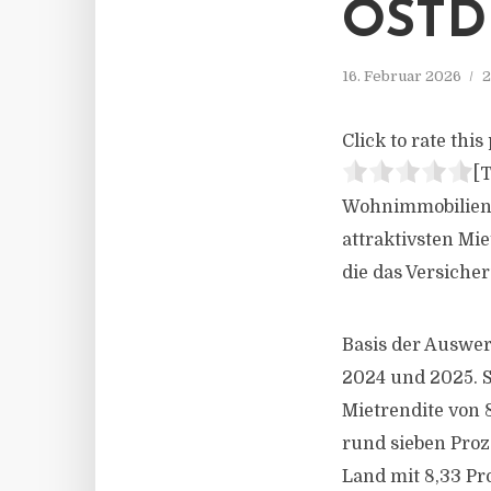
OSTD
16. Februar 2026
2
Click to rate this 
[T
Wohnimmobilien i
attraktivsten Mi
die das Versich
Basis der Auswer
2024 und 2025. S
Mietrendite von 
rund sieben Proz
Land mit 8,33 Pr