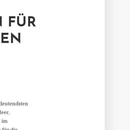
 FÜR
KEN
bedeutendsten
Meer,
 im