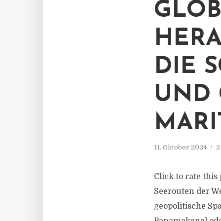
GLOB
HERA
DIE 
UND 
MARI
11. Oktober 2024
2
Click to rate thi
Seerouten der We
geopolitische S