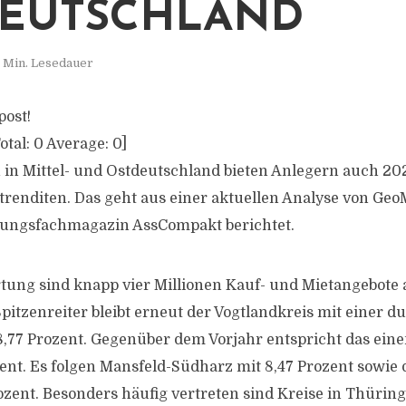
EUTSCHLAND
 Min. Lesedauer
post!
otal:
0
Average:
0
]
n Mittel- und Ostdeutschland bieten Anlegern auch 202
etrenditen. Das geht aus einer aktuellen Analyse von Ge
erungsfachmagazin AssCompakt berichtet.
tung sind knapp vier Millionen Kauf- und Mietangebote
pitzenreiter bleibt erneut der Vogtlandkreis mit einer d
8,77 Prozent. Gegenüber dem Vorjahr entspricht das ei
ent. Es folgen Mansfeld-Südharz mit 8,47 Prozent sowie 
ozent. Besonders häufig vertreten sind Kreise in Thüri