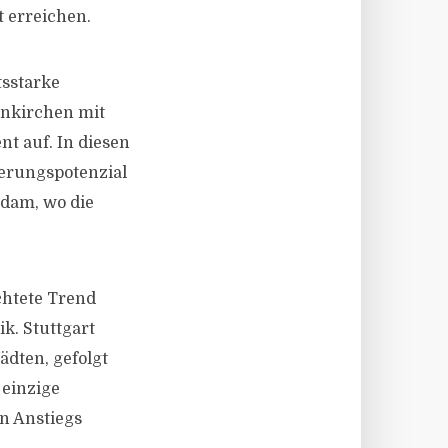
 erreichen.
tsstarke
enkirchen mit
nt auf. In diesen
gerungspotenzial
sdam, wo die
chtete Trend
k. Stuttgart
ädten, gefolgt
 einzige
n Anstiegs