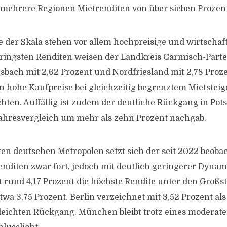
 mehrere Regionen Mietrenditen von über sieben Prozent
der Skala stehen vor allem hochpreisige und wirtschaf
eringsten Renditen weisen der Landkreis Garmisch-Part
esbach mit 2,62 Prozent und Nordfriesland mit 2,78 Proze
n hohe Kaufpreise bei gleichzeitig begrenztem Mietstei
chten. Auffällig ist zudem der deutliche Rückgang in Pot
ahresvergleich um mehr als zehn Prozent nachgab.
ten deutschen Metropolen setzt sich der seit 2022 beoba
enditen zwar fort, jedoch mit deutlich geringerer Dynami
t rund 4,17 Prozent die höchste Rendite unter den Großst
twa 3,75 Prozent. Berlin verzeichnet mit 3,52 Prozent als
leichten Rückgang. München bleibt trotz eines moderate