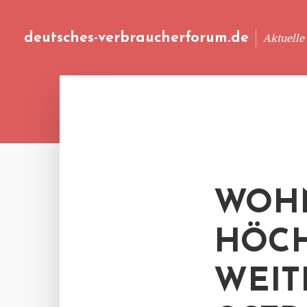
deutsches-verbraucherforum.de
Aktuelle
WOHN
HÖCH
WEIT