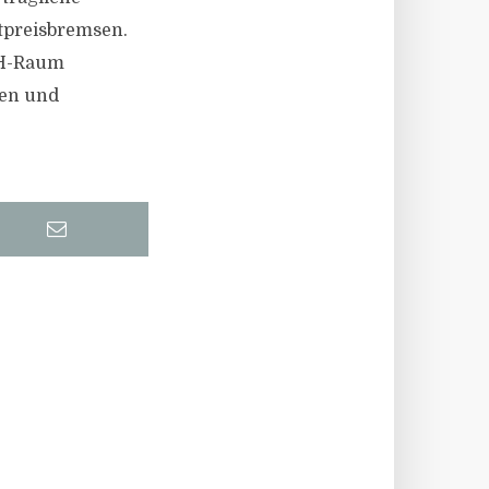
tpreisbremsen.
CH-Raum
sen und