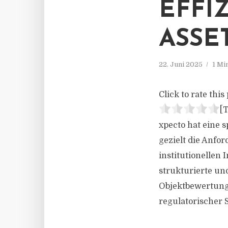
EFFI
ASS
22. Juni 2025
1 Mi
Click to rate this 
[T
xpecto hat eine 
gezielt die Anfo
institutionellen 
strukturierte un
Objektbewertung 
regulatorischer 