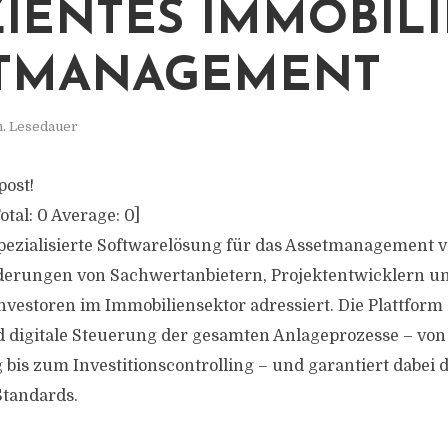
ZIENTES IMMOBILI
ETMANAGEMENT
n. Lesedauer
post!
otal:
0
Average:
0
]
spezialisierte Softwarelösung für das Assetmanagement vo
rderungen von Sachwertanbietern, Projektentwicklern u
Investoren im Immobiliensektor adressiert. Die Plattform
d digitale Steuerung der gesamten Anlageprozesse – von
bis zum Investitionscontrolling – und garantiert dabei 
Standards.