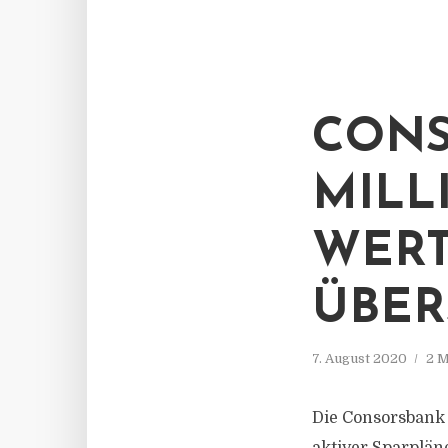
CONS
MILL
WERT
ÜBER
7. August 2020
2 M
Die Consorsbank 