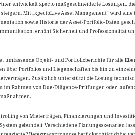
tner entwickelt xpecto maßgeschneiderte Lösungen, die
 steigern. Mit „xpectoLive Asset Management“ wird eine
entation sowie Historie der Asset-Portfolio-Daten gesch
ommunikation, erhöht Sicherheit und Professionalität un
tet umfassende Objekt- und Portfolioberichte für alle Eb
en über Portfolios und Liegenschaften bis hin zu einzeln
etverträgen. Zusätzlich unterstützt die Lösung technis
n im Rahmen von Due-Diligence-Prüfungen oder laufen
smaßnahmen.
rolling von Mieterträgen, Finanzierungen und Investit
System gebündelt. Verschiedene Planungsszenarien lass
 integrierte Mietertragsprognose berücksichtigt dabei ve