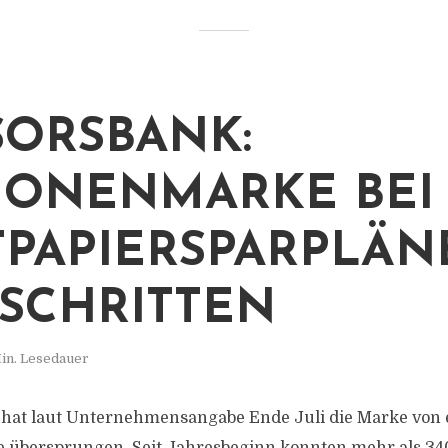
ORSBANK:
IONENMARKE BEI
PAPIERSPARPLÄN
SCHRITTEN
in. Lesedauer
hat laut Unternehmensangabe Ende Juli die Marke von e