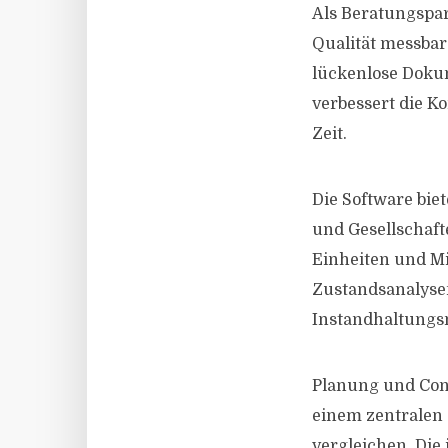
Als Beratungspar
Qualität messbar
lückenlose Dokum
verbessert die K
Zeit.
Die Software bie
und Gesellschaft
Einheiten und Mi
Zustandsanalyse
Instandhaltung
Planung und Cont
einem zentralen 
vergleichen. Die