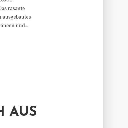
40.000
as rasante
h ausgebautes
ancen und...
H AUS