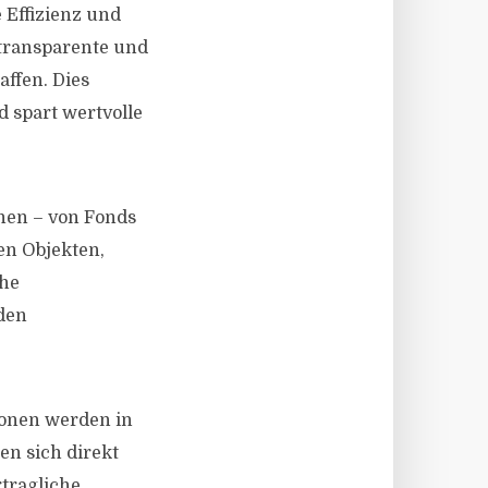
 Effizienz und
 transparente und
affen. Dies
d spart wertvolle
enen – von Fonds
en Objekten,
che
den
ionen werden in
en sich direkt
rtragliche