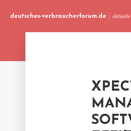
deutsches-verbraucherforum.de
Aktuelle
XPEC
MANA
SOFT